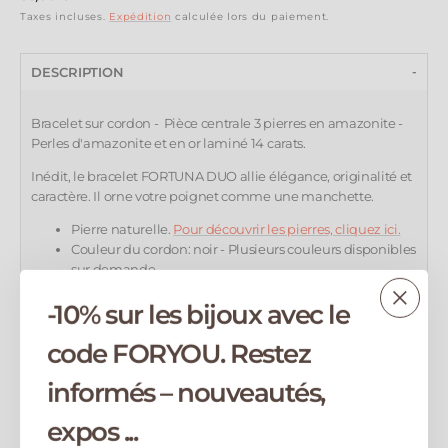
régulier
Taxes incluses.
Expédition
calculée lors du paiement.
DESCRIPTION
Bracelet sur cordon - Pièce centrale 3 pierres en amazonite
-
P
erles d'amazonite et en or laminé 14 carats
.
Inédit, le bracelet FORTUNA DUO allie élégance, originalité et
caractère. Il orne votre poignet comme une manchette.
Pierre naturelle.
Pour découvrir les pierres, cliquez ici.
Couleur du cordon: noir - Plusieurs couleurs disponibles
sur demande.
Taille : Ajustable par noeud coulissant macramé - Tirez
-10% sur les bijoux avec le
sur les cordons mobiles pour ajuster le bracelet à votre
poignet.
code FORYOU. Restez
Chaque bijou est fabriqué à la main dans mon
atelier en Corse, garantissant une pièce unique
.
informés – nouveautés,
MATIÈRE
expos ...