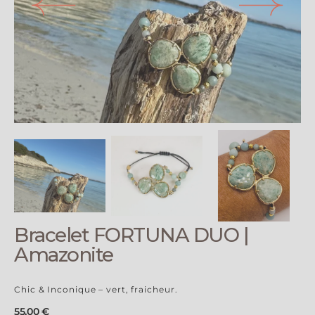
Ouvrir
le
média
1
en
vue
galerie
Bracelet FORTUNA DUO |
Amazonite
Chic & Inconique – vert, fraicheur.
Prix
55,00 €