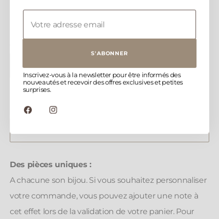
ENVOI
INFORMATIONS
QUANTITÉ :
S'ABONNER
Diminuer
Augm
Inscrivez-vous à la newsletter pour être informés des
la
la
nouveautés et recevoir des offres exclusives et petites
quantité
quant
surprises.
pour
pour
Bracelet
Brace
Facebook
Instagram
FORTUNA
FOR
DUO
AJOUTER AU PANIER
DUO
|
|
Amazonite
Amaz
Des pièces uniques :
A chacune son bijou. Si vous souhaitez personnaliser
votre commande, vous pouvez ajouter une note à
cet effet lors de la validation de votre panier. Pour