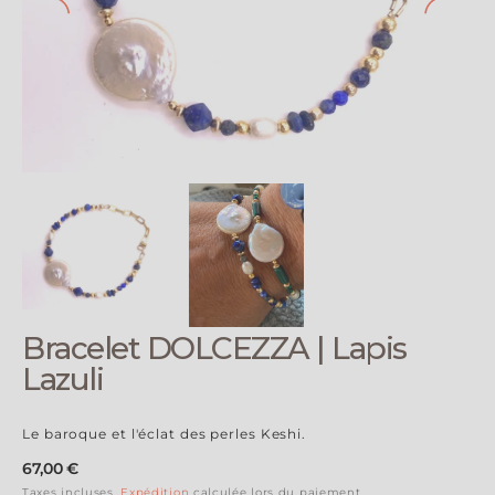
Ouvrir
le
média
1
en
vue
galerie
Bracelet DOLCEZZA | Lapis
Lazuli
Le baroque et l'éclat des perles Keshi.
Prix
67,00 €
Taxes incluses.
Expédition
calculée lors du paiement.