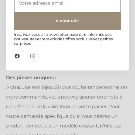
QUANTITÉ :
Diminuer
Augm
S'ABONNER
la
la
quantité
quant
Inscrivez-vous à la newsletter pour être informés des
pour
pour
nouveautés et recevoir des offres exclusives et petites
surprises.
Bracelet
Brace
DOLCEZZA
DOL
|
VENDU
|
Facebook
Instagram
Lapis
Lapis
Lazuli
Lazul
Des pièces uniques :
A chacune son bijou. Si vous souhaitez personnaliser
votre commande, vous pouvez ajouter une note à
cet effet lors de la validation de votre panier. Pour
toute demande spécifique ou si vous désirez un
produit identique à un modèle existant, n’hésitez