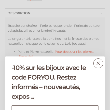
régulier
DESCRIPTION
Bracelet sur chaîne - Perle baroque
ronde - P
erles de culture
et lapis lazuli, et en or laminé 14 carats
.
La singularité brute de la perle Keshi et la finesse des pierres
naturelles – chaque perle est unique. Le bijou aussi.
Perle et Pierre naturelle.
Pour découvrir les pierres,
cliquez ici.
Taille :
Ajustable de 14 à 18cm.
-10% sur les bijoux avec le
Chaque bijou est fabriqué à la main dans mon
atelier en Corse, garantissant une pièce unique
.
code FORYOU. Restez
MATIÈRE
informés – nouveautés,
ENVOI
expos ...
INFORMATIONS