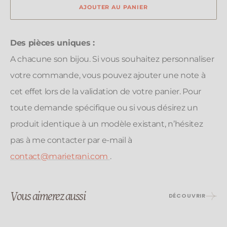
LARMA
AJOUTER AU PANIER
LAR
|
|
Vert
Vert
Des pièces uniques :
A chacune son bijou. Si vous souhaitez personnaliser
votre commande, vous pouvez ajouter une note à
cet effet lors de la validation de votre panier. Pour
toute demande spécifique ou si vous désirez un
produit identique à un modèle existant, n’hésitez
pas à me contacter par e-mail à
contact@marietrani.com
.
Vous aimerez aussi
DÉCOUVRIR