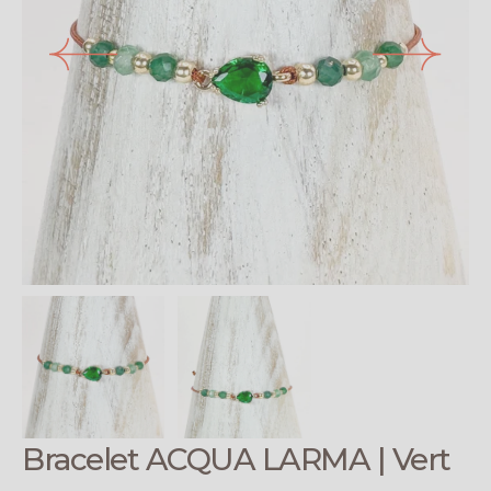
Ouvrir
le
média
1
en
vue
galerie
Bracelet ACQUA LARMA | Vert