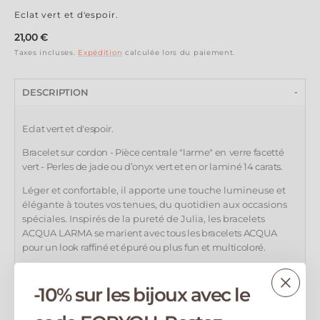
Eclat vert et d'espoir.
Prix
21,00 €
régulier
Taxes incluses.
Expédition
calculée lors du paiement.
DESCRIPTION
Eclat vert et d'espoir.
Bracelet sur cordon - Pièce centrale "larme" en
verre facetté
vert
- Perles de jade ou d’onyx vert
et en or laminé 14 carats.
Léger et confortable, il apporte une touche lumineuse et
élégante à toutes vos tenues, du quotidien aux occasions
spéciales.
Inspirés de la pureté de Julia, les bracelets
ACQUA LARMA
se marient avec tous les bracelets ACQUA
pour un look raffiné et épuré ou plus fun et multicoloré.
Pierre naturelle.
-10% sur les bijoux avec le
Ecrivez-moi si vous souhaitez une pierre différente.
Pour
découvrir les pierres, cliquez ici.